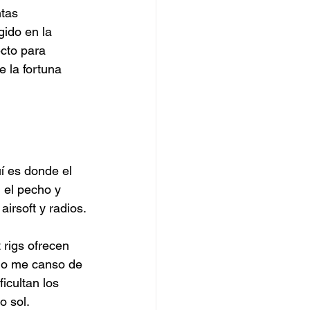
tas 
gido en la 
ecto para 
e la fortuna 
uí es donde el 
 el pecho y 
irsoft y radios.
 rigs ofrecen 
 No me canso de 
icultan los 
 sol. 