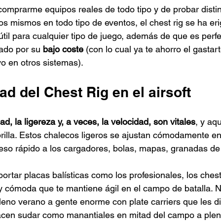
comprarme equipos reales de todo tipo y de probar distin
s mismos en todo tipo de eventos, el chest rig se ha eri
útil para cualquier tipo de juego, además de que es perf
iado por su 
bajo coste
 (con lo cual ya te ahorro el gastart
o en otros sistemas).
dad del Chest Rig en el airsoft
dad, la ligereza y, a veces, la velocidad, son vitales
, y aq
brilla. Estos chalecos ligeros se ajustan cómodamente en
so rápido a los cargadores, bolas, mapas, granadas de a
ortar placas balísticas como los profesionales, los chest
 y cómoda que te mantiene ágil en el campo de batalla.
leno verano a gente enorme con plate carriers que les dif
acen sudar como manantiales en mitad del campo a pleno