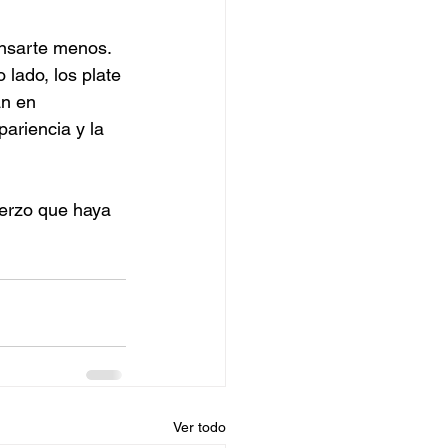
ansarte menos. 
 lado, los plate 
an en 
ariencia y la 
uerzo que haya 
Ver todo