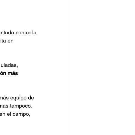
 todo contra la 
ita en 
uladas, 
ión más 
 más equipo de 
emas tampoco, 
en el campo, 