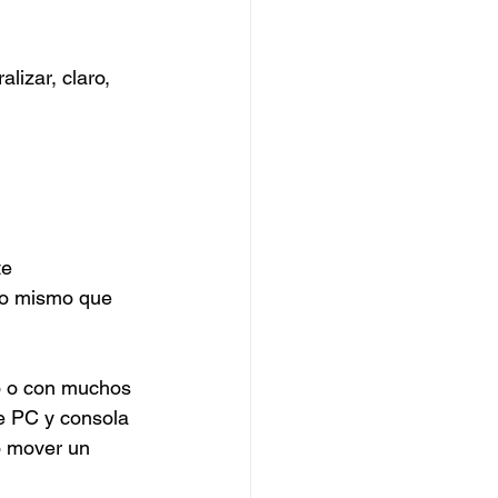
izar, claro, 
te 
lo mismo que 
o o con muchos 
e PC y consola 
o mover un 