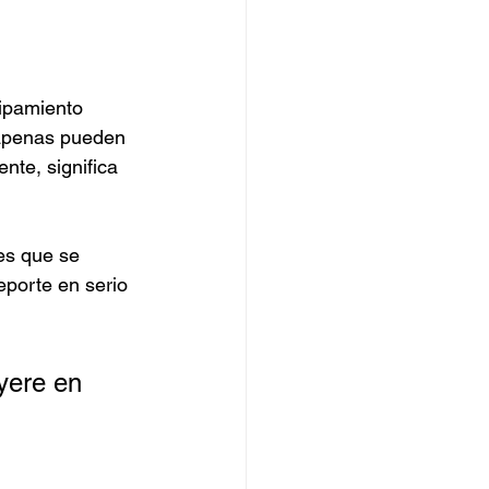
ipamiento 
 apenas pueden 
te, significa 
es que se 
porte en serio 
yere en 