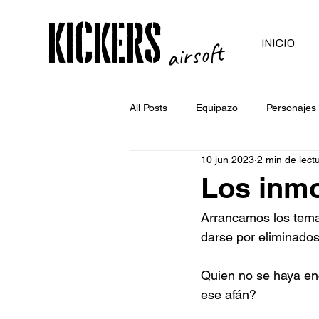
kickers
INICIO
airsoft
All Posts
Equipazo
Personajes
10 jun 2023
2 min de lect
Los inmor
Arrancamos los temas
darse por eliminados 
Quien no se haya en
ese afán?