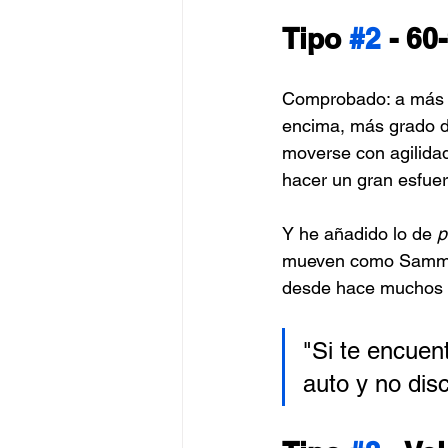
Tipo 
#2
 - 60
Comprobado: a más s
encima, más grado d
moverse con agilidad
hacer un gran esfuerz
Y he añadido lo de 
p
mueven como Sammo H
desde hace muchos 
"Si te encuen
auto y no dis