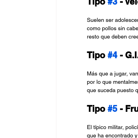
Tipo 
#3
 - Ve
Suelen ser adolescen
como pollos sin cabez
resto que deben cree
Tipo 
#4
 - G.
Más que a jugar, van
por lo que mentalmen
que suceda puesto qu
Tipo 
#5
 - Fr
El típico militar, po
que ha encontrado y 