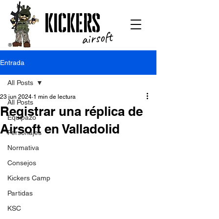
kickers
airsoft
Entrada
All Posts
23 jun 2024
1 min de lectura
All Posts
Registrar una réplica de
Equipazo
Airsoft en Valladolid
Personajes
Normativa
Consejos
Kickers Camp
Partidas
KSC